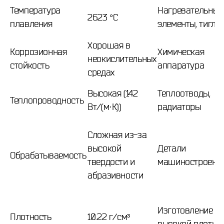
Температура
Нагревательные
2623 °C
плавления
элементы, тигли
Хорошая в
Коррозионная
Химическая
неокислительных
стойкость
аппаратура
средах
Высокая (142
Теплоотводы,
Теплопроводность
Вт/(м·К))
радиаторы
Сложная из-за
высокой
Детали
Обрабатываемость
твердости и
машиностроени
абразивности
Изготовление д
Плотность
10.22 г/см³
высокой плотно