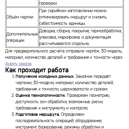
проверки.
При серийном изготовлении можно
Объём партии
оптимизировать маршрут и снизить
себестоимость единицы.
Доводка, сборка, покрытие, термообработка,
Дополнительные
упаковка, маркировка и документация
операции
рассчитываются отдельно.
Для предварительного расчёта отправьте чертёж, 3D-модель,
материал, количество деталей и требования к точности через
форму заказа
.
Как проходит работа
Получение исходных данных.
Заказчик передаёт
чертежи, 3D-модели, материал, количество деталей,
требования к точности, шероховатости и срокам.
Оценка технологичности.
Проверяем геометрию,
доступность зон обработки, возможные риски,
требования к инструменту и контролю.
Подготовка маршрута.
Определяем
последовательность операций, оборудование,
инструмент, базирование, режимы обработки и