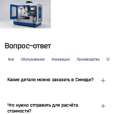
Вопрос-ответ
Все
Обслуживание
Инновации
Производство
Сер
Какие детали можно заказать в Симиди?
В Симиди можно заказать изготовление деталей по
чертежам, 3D-моделям и техническому заданию.
Выполняем токарные, фрезерные, токарно-фрезерные, 5-
Что нужно отправить для расчёта
осевые и дополнительные операции для промышленных
стоимости?
предприятий.