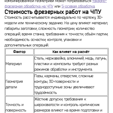
комбинированной геометрией может потребоваться
токарно-
фрезерная обработка на ЧПУ
или
5-осевая обработка
.
Стоимость фрезерных работ на ЧПУ
Стоимость рассчитывается индивидуально по чертежу, 3D-
модели или техническому заданию. На цену влияют материал,
габариты заготовки, сложность геометрии, количество
операций, время станка, требования к точности, объём партии,
необходимость оснастки, контроля, упаковки и
дополнительных операций.
Фактор
Как влияет на расчёт
Сталь, нержавейка, алюминий, медь, латунь,
Материал
пластики и композиты требуют разных
режимов обработки и инструмента.
Пазы, карманы, отверстия, сложные
Геометрия
контуры, 3D-поверхности и
детали
труднодоступные зоны увеличивают
трудоёмкость.
Жёсткие допуски, требования к
Точность и
шероховатости и контроль критических
поверхность
размеров влияют на время подготовки и