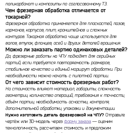
поликарбонат и композиты по согласованному ТЗ.
Чем фрезерная обработка отличается от
токарной?
Фрезерная обработка применяется для плоскостей, пазов,
карманов, корпусов, плит, кронштейнов и сложных
контуров. Токарная обработка чаще используется для
валов, втулок, фланцев, осей и других деталей вращения.
Можно ли заказать партию одинаковых деталей?
Да, фрезерные работы на ЧПУ подходят для серийных
партий, если требуется повторяемость размеров,
стабильное качество и единый маршрут обработки. При
необходимости можно начать с пилотной партии.
От чего зависит стоимость фрезерных работ?
На стоимость влияют материал, габариты, сложность
геометрии, количество операций, требования к точности,
объём партии, необходимость оснастки, контроля,
дополнительной обработки, упаковки и документации.
Нужно изготовить деталь фрезеровкой на ЧПУ?
Отправьте
чертёж или 3D-модель через
форму заказа
— оценим
технологичность, рассчитаем стоимость и предложим