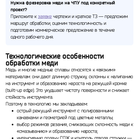
Нужна фрезеровка меди на ЧПУ под конкретный
проект?
Приложите к
заявке
чертежи и краткое ТЗ — предложим
маршрут обработки, оценим технологичность и
подготовим коммерческое предложение в течение
одного рабочего дня.
Технологические особенности
обработки меди
Медь и многие медные сплавы относятся к «вязким»
материалам: они дают длинную стружку, склонны к налипанию
на инструмент и образованию нароста на режущей кромке
(built-up edge). Это ухудшает чистоту поверхности и снижает
стойкость инструмента.
Поэтому в технологию мы закладываем:
острый режущий инструмент с полированными
канавками и геометрией под цветные металлы;
выбор режимов резания, снижающих склонность меди к
«смазыванию» и образованию нароста;
интенсивную подачу СОЖ и контроль отвода стружки —