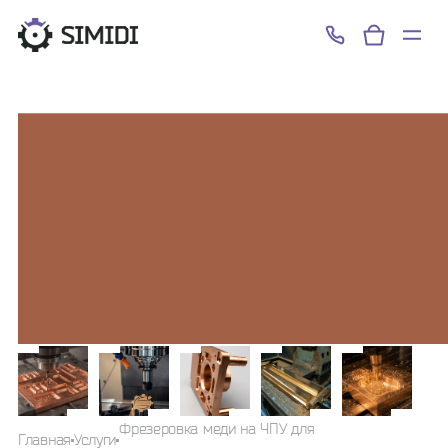
Успешно!
Фрезеровка меди на ЧПУ для
Главная
Услуги