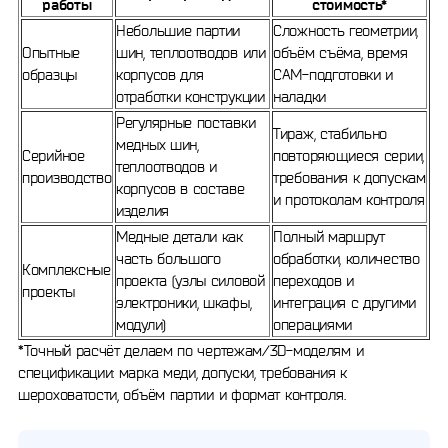
работы
стоимость*
Небольшие партии
Сложность геометрии,
Опытные
шин, теплоотводов или
объём съёма, время
образцы
корпусов для
CAM-подготовки и
отработки конструкции
наладки
Регулярные поставки
Тираж, стабильно
медных шин,
Серийное
повторяющиеся серии,
теплоотводов и
производство
требования к допускам
корпусов в составе
и протоколам контроля
изделия
Медные детали как
Полный маршрут
часть большого
обработки, количество
Комплексные
проекта (узлы силовой
переходов и
проекты
электроники, шкафы,
интеграция с другими
модули)
операциями
*Точный расчёт делаем по чертежам/3D-моделям и
спецификации: марка меди, допуски, требования к
шероховатости, объём партии и формат контроля.