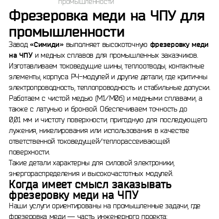
промышленности
Фрезеровка меди на ЧПУ для
промышленности
Завод
«Симиди»
выполняет высокоточную
фрезеровку меди
на ЧПУ
и медных сплавов для промышленных заказчиков.
Изготавливаем токоведущие шины, теплоотводы, контактные
элементы, корпуса РЧ-модулей и другие детали, где критичны
электропроводность, теплопроводность и стабильные допуски.
Работаем с чистой медью (М1/М0б) и медными сплавами, а
также с латунью и бронзой. Обеспечиваем точность до
0,01 мм и чистоту поверхности, пригодную для последующего
лужения, никелирования или использования в качестве
ответственной токоведущей/теплорассеивающей
поверхности.
Такие детали характерны для силовой электроники,
энергораспределения и высокочастотных модулей.
Когда имеет смысл заказывать
фрезеровку меди на ЧПУ
Наши услуги ориентированы на промышленные задачи, где
фрезеровка меди — часть инженерного проекта: