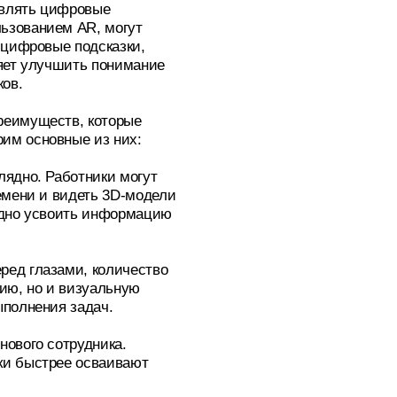
авлять цифровые
ьзованием AR, могут
 цифровые подсказки,
ляет улучшить понимание
ов.
реимуществ, которые
им основные из них:
лядно. Работники могут
емени и видеть 3D-модели
рудно усвоить информацию
ред глазами, количество
цию, но и визуальную
ыполнения задач.
нового сотрудника.
ки быстрее осваивают