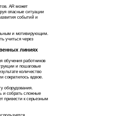
тов. AR может
ируя опасные ситуации
развития событий и
тельным и мотивирующим.
ть учиться через
твенных линиях
я обучения работников
трукции и пошаговые
езультате количество
и сократилось вдвое.
ту оборудования.
ть и собрать сложные
ет привести к серьезным
используется