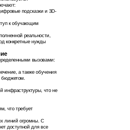
лючают:
цифровые подсказки и 3D-
ступ к обучающим
полненной реальности,
од конкретные нужды
ние
определенными вызовами:
ечение, а также обучения
м бюджетом.
й инфраструктуры, что не
м, что требует
ых линий огромны. С
ет доступной для все