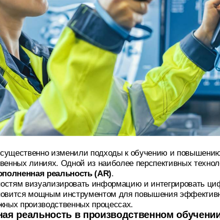
 существенно изменили подходы к обучению и повышени
твенных линиях. Одной из наиболее перспективных техно
ополненная реальность (AR)
.
ностям визуализировать информацию и интегрировать ци
новится мощным инструментом для повышения эффективн
ожных производственных процессах.
ная реальность в производственном обучени