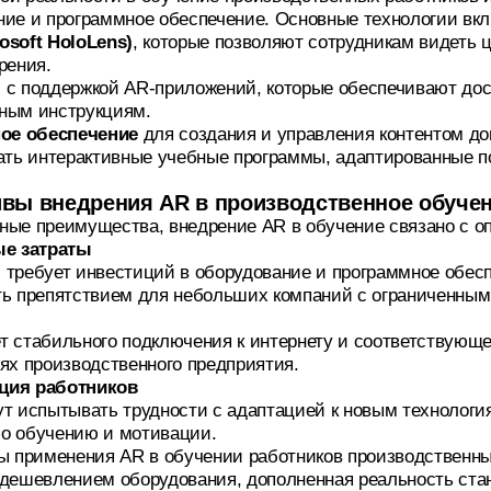
ние и программное обеспечение. Основные технологии вк
osoft HoloLens)
, которые позволяют сотрудникам видеть 
рения.
ы
с поддержкой AR-приложений, которые обеспечивают до
ным инструкциям.
ое обеспечение
для создания и управления контентом до
вать интерактивные учебные программы, адаптированные п
вы внедрения AR в производственное обуче
ные преимущества, внедрение AR в обучение связано с 
е затраты
 требует инвестиций в оборудование и программное обесп
ть препятствием для небольших компаний с ограниченны
т стабильного подключения к интернету и соответствующе
ях производственного предприятия.
ция работников
т испытывать трудности с адаптацией к новым технология
о обучению и мотивации.
вы применения AR в обучении работников производственн
удешевлением оборудования, дополненная реальность стан