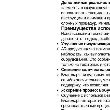
Дополненная реальност
элементы в окружающую с
использовать специальные
инструкции и анимации п
сложных процедур, миним
Преимущества испо
Использование технологи
делают этот подход особ
Улучшение визуализаци
AR предоставляет возмож
наблюдать, как выполнять
оборудования. Это особе
только из текстовых инст
Снижение количества о
Благодаря визуальным по
ошибок значительно умень
поддержку, что позволяе
Ускорение процесса обу
Обучение с использовани
Благодаря интерактивнос
производственные процес