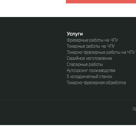
Услуги
Фрезерные работы на ЧПУ
Токарные работы на ЧПУ
Токарно-фрезерные работы на ЧПУ
Серийное изготовление
Слесарные работы
Аутсорсинг производства
5 координатный станок
Токарно-фрезерная обработка
П