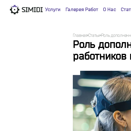
Услуги
Галерея Работ
О Нас
Ста
Главная
Статьи
Роль дополненн
Роль дополн
работников