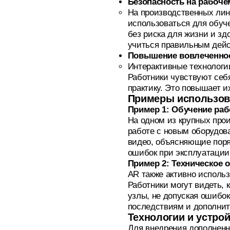
Безопасность на рабоче
На производственных лин
использоваться для обуч
без риска для жизни и з
учиться правильным дейс
Повышение вовлеченнос
Интерактивные технологи
Работники чувствуют себ
практику. Это повышает и
Примеры использов
Пример 1: Обучение раб
На одном из крупных про
работе с новым оборудов
видео, объясняющие поря
ошибок при эксплуатации 
Пример 2: Техническое 
AR также активно исполь
Работники могут видеть, 
узлы, не допуская ошибок
последствиям и дополни
Технологии и устро
Для внедрения дополненн