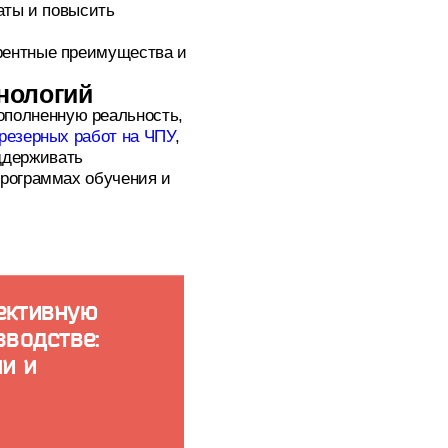
аты и повысить
рентные преимущества и
нологий
ополненную реальность,
резерных работ на ЧПУ
,
оддерживать
программах обучения и
ективную
зводстве:
и и