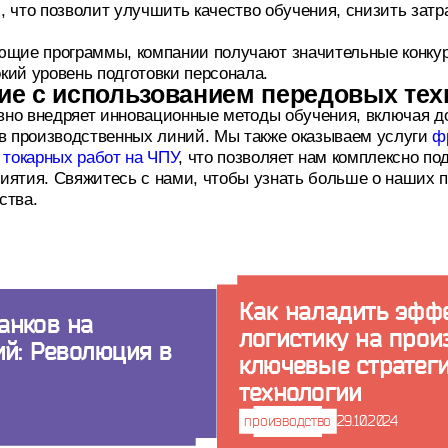
 что позволит улучшить качество обучения, снизить затр
ющие программы, компании получают значительные конку
кий уровень подготовки персонала.
ие с использованием передовых тех
вно внедряет инновационные методы обучения, включая д
ов производственных линий. Мы также оказываем услуги
ф
и
токарных работ на ЧПУ
, что позволяет нам комплексно п
иятия. Свяжитесь с нами, чтобы узнать больше о наших 
ства.
Как наладить эфф
анков на
логистику на прои
ий: Революция в
ключевые стратеги
технологии
производство
29.10.2024