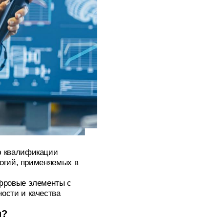
ю квалификации
логий, применяемых в
фровые элементы с
ости и качества
и?