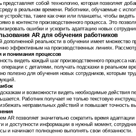
ь
представляет собой технологию, которая позволяет доб
реду в реальном времени. Работники, обучаемые с испол
 устройства, такие как очки или планшеты, чтобы видеть
рямо в контексте производственного процесса. Это позво
изировать ошибки и ускорить адаптацию новых сотрудник
льзования AR для обучения работников
й дополненной реальности в обучении имеет множество п
енно эффективным на производственных линиях. Рассмотр
и и понимания процессов
ность видеть каждый шаг производственного процесса наг
 операции с деталями, получать подсказки в реальном вр
нно полезно для обучения новых сотрудников, которым т
рукций.
шибок
дсказкам и возможности видеть необходимые действия пе
шается. Работник получает не только текстовую инструк
т избежать неправильных действий и повышает точность в
чения
ем AR позволяет значительно сократить время адаптации 
ти и доступности информации в нужный момент, сотрудни
сы и начинают полноценно выполнять свои обязанности.