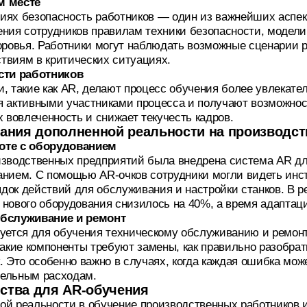
м месте
иях безопасность работников — один из важнейших аспек
ения сотрудников правилам техники безопасности, модел
доровья. Работники могут наблюдать возможные сценарии 
твиям в критических ситуациях.
ти работников
и, такие как AR, делают процесс обучения более увлека
я активными участниками процесса и получают возможнос
х вовлеченность и снижает текучесть кадров.
ания дополненной реальности на производс
оте с оборудованием
изводственных предприятий была внедрена система AR дл
анием. С помощью AR-очков сотрудники могли видеть инс
док действий для обслуживания и настройки станков. В р
нового оборудования снизилось на 40%, а время адаптаци
обслуживание и ремонт
зуется для обучения техническому обслуживанию и ремон
какие компоненты требуют замены, как правильно разобра
. Это особенно важно в случаях, когда каждая ошибка мож
тельным расходам.
йства для AR-обучения
ой реальности в обучение производственных работников 