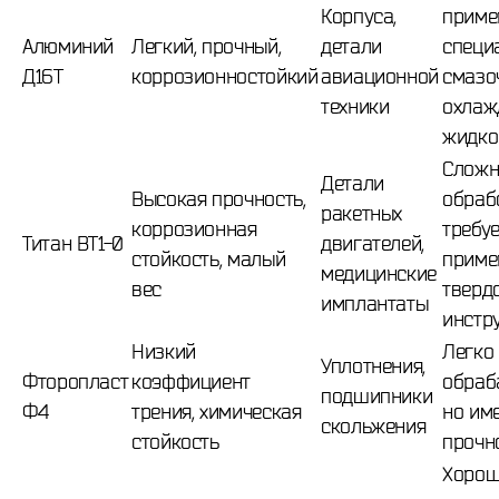
Корпуса,
приме
Алюминий
Легкий, прочный,
детали
специ
Д16Т
коррозионностойкий
авиационной
смазо
техники
охла
жидко
Сложн
Детали
Высокая прочность,
обраб
ракетных
коррозионная
требуе
Титан ВТ1-0
двигателей,
стойкость, малый
приме
медицинские
вес
тверд
имплантаты
инстр
Низкий
Легко
Уплотнения,
Фторопласт
коэффициент
обраб
подшипники
Ф4
трения, химическая
но им
скольжения
стойкость
прочн
Хоро