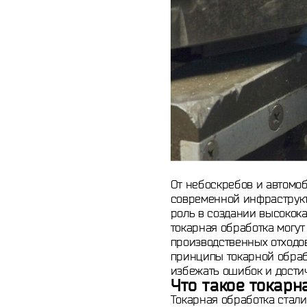
От небоскребов и автомоб
современной инфраструкту
роль в создании высокок
токарная обработка могу
производственных отходо
принципы токарной обраб
избежать ошибок и достич
Что такое токарн
Токарная обработка стали