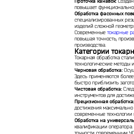
Проточка канавок:
Создани
повышает функциональнос
Обработка фасонных пове
специализированных резц
изделий сложной геометр
Современные
токарные р
повышая точность, произв
производства.
Категории токар
Токарная обработка стал
технологические методы и
Черновая обработка:
Осущ
Здесь применяются более
быстро приблизить загото
Чистовая обработка:
След
инструментов для достиж
Прецизионная обработка:
достижения максимально 
современные технологии 
Обработка на универсаль
квалификации оператора. 
точности современным ЧП