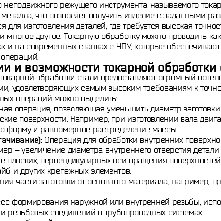
ю неподвижного режущего инструмента, называемого токар
 металла, что позволяет получить изделие с заданными ра
я для изготовления деталей, где требуется высокая точнос
ы и многое другое. Токарную обработку можно проводить ка
ак и на современных станках с ЧПУ, которые обеспечиваю
 операций.
и и возможности токарной обработки 
токарной обработки стали предоставляют огромный потен
ии, удовлетворяющих самым высоким требованиям к точно
вных операций можно выделить:
ая операция, позволяющая уменьшить диаметр заготовки 
ские поверхности. Например, при изготовлении вала двиг
ю форму и равномерное распределение массы.
тачивание):
Операция для обработки внутренних поверхност
имер – увеличение диаметра внутреннего отверстия детали 
е плоских, перпендикулярных оси вращения поверхностей,
айб и других крепежных элементов.
ия части заготовки от основного материала, например, пр
сс формирования наружной или внутренней резьбы, испо
к и резьбовых соединений в трубопроводных системах.