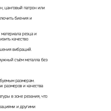
н, цанговый патрон или
ключить биения и
, материала резца и
изить качество
ьшения вибраций.
нужный съём металла без
ебуемым размерам.
х размеров и качества
уры в зоне резания, что
брациями и другими