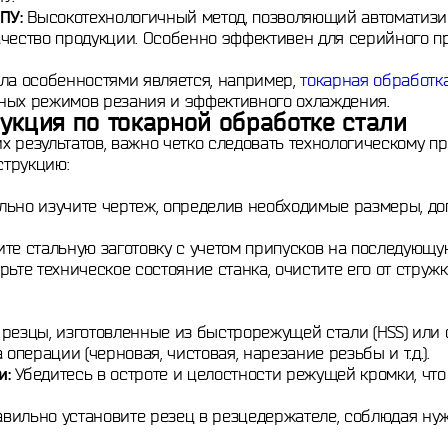
ПУ:
Высокотехнологичный метод, позволяющий автоматизи
ачество продукции. Особенно эффективен для серийного п
ала особенностями является, например,
токарная обработк
ных режимов резания и эффективного охлаждения.
укция по токарной обработке стали
 результатов, важно четко следовать технологическому п
трукцию:
ьно изучите чертеж, определив необходимые размеры, до
те стальную заготовку с учетом припусков на последующую
ьте техническое состояние станка, очистите его от стружк
резцы, изготовленные из быстрорежущей стали (HSS) или
 операции (черновая, чистовая, нарезание резьбы и т.д.).
и:
Убедитесь в остроте и целостности режущей кромки, что
вильно установите резец в резцедержателе, соблюдая нуж