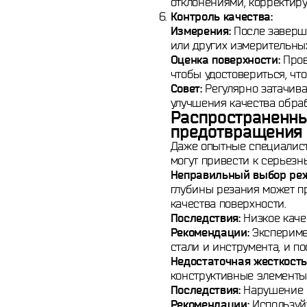
отклонениями, корректир
Контроль качества:
Измерения:
После заверш
или других измерительны
Оценка поверхности:
Пров
чтобы удостовериться, чт
Совет:
Регулярно затачив
улучшения качества обра
Распространенны
предотвращения
Даже опытные специалисты
могут привести к серьез
Неправильный выбор реж
глубины резания может п
качества поверхности.
Последствия:
Низкое каче
Рекомендации:
Экспериме
стали и инструмента, и п
Недостаточная жесткость
конструктивные элементы
Последствия:
Нарушение г
Рекомендации:
Используйт