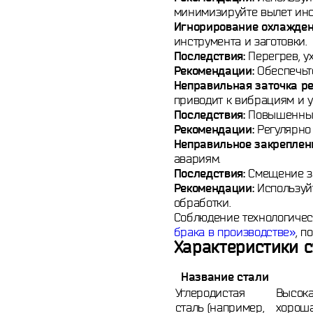
минимизируйте вылет инс
Игнорирование охлажден
инструмента и заготовки.
Последствия:
Перегрев, у
Рекомендации:
Обеспечьте
Неправильная заточка ре
приводит к вибрациям и 
Последствия:
Повышенные 
Рекомендации:
Регулярно 
Неправильное закреплени
авариям.
Последствия:
Смещение за
Рекомендации:
Используй
обработки.
Соблюдение технологическ
брака в производстве»
, п
Характеристики с
Название стали
Углеродистая
Высока
сталь (например,
хорош