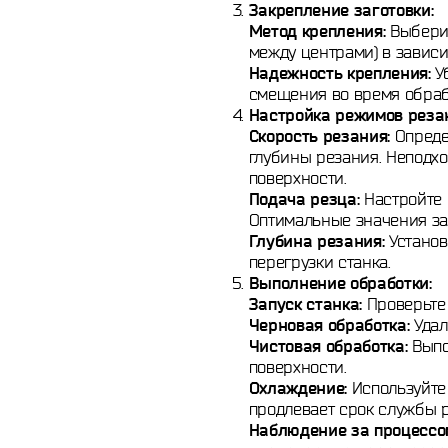
Закрепление заготовки:
Метод крепления:
Выберит
между центрами) в зависи
Надежность крепления:
Уб
смещения во время обраб
Настройка режимов реза
Скорость резания:
Определ
глубины резания. Неподхо
поверхности.
Подача резца:
Настройте 
Оптимальные значения за
Глубина резания:
Установ
перегрузки станка.
Выполнение обработки:
Запуск станка:
Проверьте 
Черновая обработка:
Удал
Чистовая обработка:
Выпо
поверхности.
Охлаждение:
Используйте 
продлевает срок службы р
Наблюдение за процессо