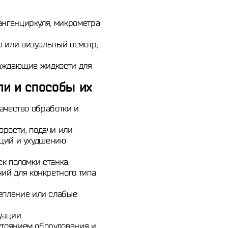
нгенциркуля, микрометра
 или визуальный осмотр,
лаждающие жидкости для
ли и способы их
ачество обработки и
рости, подачи или
аций и ухудшению
к поломки станка.
ий для конкретного типа
епление или слабые
уации.
стоянием оборудования и