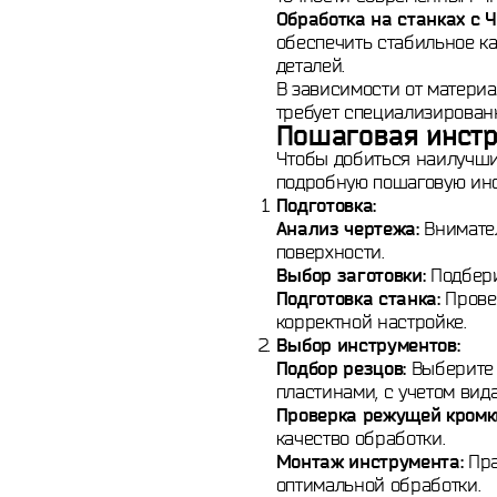
Обработка на станках с Ч
обеспечить стабильное к
деталей.
В зависимости от матери
требует специализирован
Пошаговая инстр
Чтобы добиться наилучших
подробную пошаговую инс
Подготовка:
Анализ чертежа:
Внимател
поверхности.
Выбор заготовки:
Подбери
Подготовка станка:
Провер
корректной настройке.
Выбор инструментов:
Подбор резцов:
Выберите 
пластинами, с учетом вида
Проверка режущей кромк
качество обработки.
Монтаж инструмента:
Пра
оптимальной обработки.