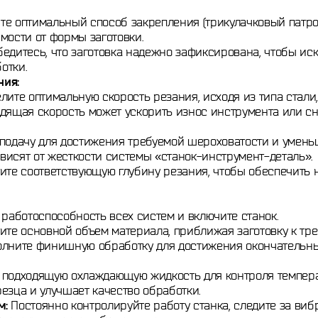
е оптимальный способ закрепления (трикулачковый патро
мости от формы заготовки.
едитесь, что заготовка надежно зафиксирована, чтобы ис
отки.
ния:
ите оптимальную скорость резания, исходя из типа стали
дящая скорость может ускорить износ инструмента или сн
подачу для достижения требуемой шероховатости и умен
висят от жесткости системы «станок-инструмент-деталь».
ите соответствующую глубину резания, чтобы обеспечить 
работоспособность всех систем и включите станок.
ите основной объем материала, приближая заготовку к тр
лните финишную обработку для достижения окончательны
подходящую охлаждающую жидкость для контроля температ
езца и улучшает качество обработки.
м:
Постоянно контролируйте работу станка, следите за ви