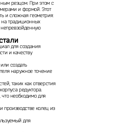
ным резцом. При этом с
змерами и формой. Этот
ть и сложная геометрия:
к на традиционных
т непревзойденную
стали
циал для создания
сти и качеству
или создать
ателя наружное точение
ей, таких как отверстия
корпуса редуктора.
 что необходимо для
и производстве колец из
льзуемый для