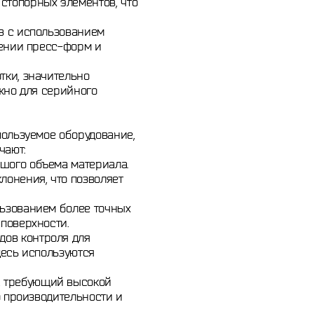
стопорных элементов, что
в с использованием
лении пресс-форм и
тки, значительно
жно для серийного
пользуемое оборудование,
чают:
шого объема материала.
онения, что позволяет
льзованием более точных
поверхности.
дов контроля для
десь используются
, требующий высокой
о производительности и