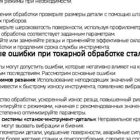
уя режимы при необходимости.
ения обработки проверьте размеры детали с помощью шта
х приборов.
ерьте шероховатость поверхности, используя профилометр
о обработка соответствует заданным параметрам.
айте или заменяйте резцы и применяйте эффективные ох
ботки и продления срока службы инструмента.
е ошибки при токарной обработке ста
 могут допустить ошибки, которые негативно влияют на к
ным последствиям. Рассмотрим основные ошибки:
имов резания:
Использование неподходящих значений ско
ривести к быстрому износу инструмента, появлению вибр
ство обработки, ускоренный износ резца, повышенный рис
нтируйте с режимами, начиная с рекомендованных значен
остепенно оптимизируйте параметры.
 системы «станок-инструмент-деталь»:
Неправильное кр
 могут вызвать вибрации и биения.
еометрии детали, ухудшение поверхности, аварийные сит
е более жесткие станки и приспособления, следите за со