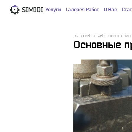
Услуги
Галерея Работ
О Нас
Ста
Главная
Статьи
Основные принц
Основные п