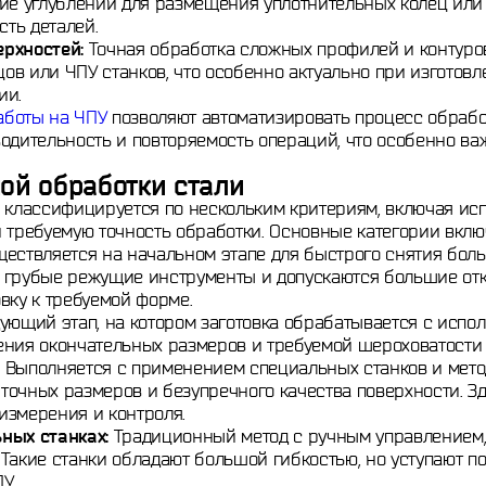
е углублений для размещения уплотнительных колец или 
ть деталей.
рхностей:
Точная обработка сложных профилей и контуро
ов или ЧПУ станков, что особенно актуально при изготов
ии.
аботы на ЧПУ
позволяют автоматизировать процесс обрабо
одительность и повторяемость операций, что особенно ва
ной обработки стали
и классифицируется по нескольким критериям, включая ис
 требуемую точность обработки. Основные категории вклю
ествляется на начальном этапе для быстрого снятия боль
 грубые режущие инструменты и допускаются большие откл
вку к требуемой форме.
ующий этап, на котором заготовка обрабатывается с испо
ения окончательных размеров и требуемой шероховатости 
Выполняется с применением специальных станков и мето
точных размеров и безупречного качества поверхности. З
измерения и контроля.
ных станках:
Традиционный метод с ручным управлением
Такие станки обладают большой гибкостью, но уступают п
У.