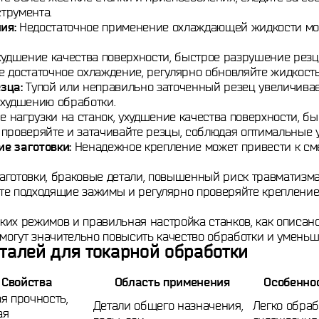
трумента.
ия:
Недостаточное применение охлаждающей жидкости мож
худшение качества поверхности, быстрое разрушение резц
 достаточное охлаждение, регулярно обновляйте жидкость 
зца:
Тупой или неправильно заточенный резец увеличивает
ухудшению обработки.
нагрузки на станок, ухудшение качества поверхности, бы
проверяйте и затачивайте резцы, соблюдая оптимальные у
е заготовки:
Ненадежное крепление может привести к см
готовки, браковые детали, повышенный риск травматизма
те подходящие зажимы и регулярно проверяйте крепление
их режимов и правильная настройка станков, как описано
омогут значительно повысить качество обработки и умень
талей для токарной обработки
Свойства
Область применения
Особеннос
я прочность,
Детали общего назначения,
Легко обраб
ая