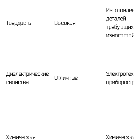
Изготовлени
деталей,
Твердость
Высокая
требующих
износостойк
Диэлектрические
Электротехни
Отличные
свойства
приборостро
Химическая
Химическая