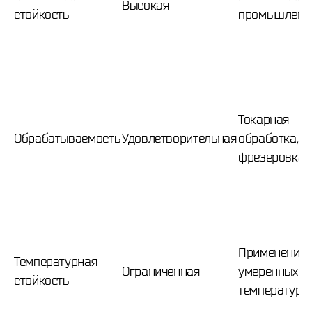
Высокая
стойкость
промышленн
Токарная
Обрабатываемость
Удовлетворительная
обработка,
фрезеровка
Применение 
Температурная
Ограниченная
умеренных
стойкость
температура